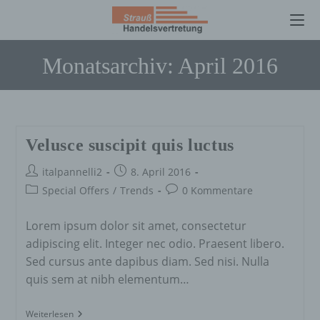
Zum
Monatsarchiv: April 2016
Inhalt
springen
Velusce suscipit quis luctus
Beitrags-
Beitrag
italpannelli2
8. April 2016
Autor:
veröffentlicht:
Beitrags-
Beitrags-
Special Offers
/
Trends
0 Kommentare
Kategorie:
Kommentare:
Lorem ipsum dolor sit amet, consectetur
adipiscing elit. Integer nec odio. Praesent libero.
Sed cursus ante dapibus diam. Sed nisi. Nulla
quis sem at nibh elementum…
Velusce
Weiterlesen