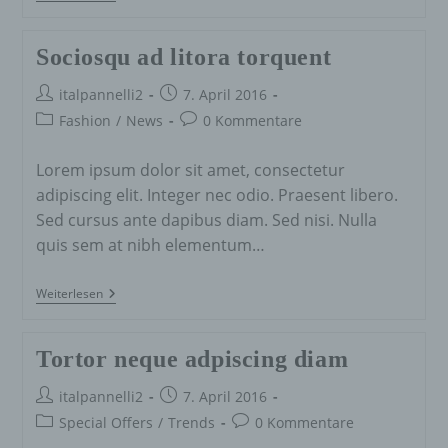
Suscipit
Quis
Luctus
Sociosqu ad litora torquent
Beitrags-
Beitrag
italpannelli2
7. April 2016
Autor:
veröffentlicht:
Beitrags-
Beitrags-
Fashion
/
News
0 Kommentare
Kategorie:
Kommentare:
Lorem ipsum dolor sit amet, consectetur
adipiscing elit. Integer nec odio. Praesent libero.
Sed cursus ante dapibus diam. Sed nisi. Nulla
quis sem at nibh elementum…
Sociosqu
Weiterlesen
Ad
Litora
Torquent
Tortor neque adpiscing diam
Beitrags-
Beitrag
italpannelli2
7. April 2016
Autor:
veröffentlicht:
Beitrags-
Beitrags-
Special Offers
/
Trends
0 Kommentare
Kategorie:
Kommentare: