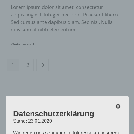
Lorem ipsum dolor sit amet, consectetur
adipiscing elit. Integer nec odio. Praesent libero.
Sed cursus ante dapibus diam. Sed nisi. Nulla
quis sem at nibh elementum…
Tortor
Weiterlesen
Neque
Adpiscing
Diam
1
2
Zur nächsten Seite
Datenschutzerklärung
Stand: 23.01.2020
Wir freuen uns sehr über Ihr Interesse an unserem