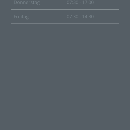
Verarbeitung ist jeder mit oder ohne Hilfe
Donnerstag
07:30 - 17:00
automatisierter Verfahren ausgeführte Vorgang
oder jede solche Vorgangsreihe im
Freitag
07:30 - 14:30
Zusammenhang mit personenbezogenen Daten
wie das Erheben, das Erfassen, die
Organisation, das Ordnen, die Speicherung, die
Anpassung oder Veränderung, das Auslesen,
das Abfragen, die Verwendung, die Offenlegung
durch Übermittlung, Verbreitung oder eine
andere Form der Bereitstellung, den Abgleich
oder die Verknüpfung, die Einschränkung, das
Löschen oder die Vernichtung.
d) Einschränkung der Verarbeitung
Einschränkung der Verarbeitung ist die
Markierung gespeicherter personenbezogener
Daten mit dem Ziel, ihre künftige Verarbeitung
einzuschränken.
e) Profiling