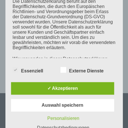
Die Datenschutzerklärung beruht auf den
11
12
13
14
15
16
17
Begrifflichkeiten, die durch den Europäischen
Richtlinien- und Verordnungsgeber beim Erlass
18
19
20
21
22
23
24
der Datenschutz-Grundverordnung (DS-GVO)
verwendet wurden. Unsere Datenschutzerklärung
25
26
27
28
29
30
soll sowohl für die Öffentlichkeit als auch für
unsere Kunden und Geschäftspartner einfach
Okt. »
lesbar und verständlich sein. Um dies zu
gewährleisten, möchten wir vorab die verwendeten
Begrifflichkeiten erläutern.
Pre
Wir verwenden in dieser Datenschutzerklärung
Es
unter anderem die folgenden Begriffe:
to
Essenziell
Externe Dienste
clo
the
✓ Akzeptieren
a) personenbezogene Daten
sea
pan
Personenbezogene Daten sind alle
Kontakt
Auswahl speichern
Informationen, die sich auf eine identifizierte
oder identifizierbare natürliche Person (im
Addresse:
Folgenden „betroffene Person") beziehen. Als
Personalisieren
Herrenstr. 23, 73467 Kirchheim am Ries
identifizierbar wird eine natürliche Person
angesehen, die direkt oder indirekt,
Datenschutzbedingungen