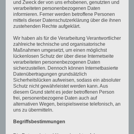
und Zweck der von uns erhobenen, genutzten und
25. OKTOBER 2016
/
0 COMMENTS
verarbeiteten personenbezogenen Daten
informieren. Ferner werden betroffene Personen
Pellentesque nibh aenean quam in scelerisque
mittels dieser Datenschutzerklärung über die ihnen
25. OKTOBER 2016
/
0 COMMENTS
zustehenden Rechte aufgeklärt.
Luctus non massa fusce ac turpis quis
Wir haben als für die Verarbeitung Verantwortlicher
25. OKTOBER 2016
/
0 COMMENTS
zahlreiche technische und organisatorische
Maßnahmen umgesetzt, um einen möglichst
lückenlosen Schutz der über diese Internetseite
Instagram
verarbeiteten personenbezogenen Daten
sicherzustellen. Dennoch können Internetbasierte
Datenübertragungen grundsätzlich
Neueste Kommentare
Sicherheitslücken aufweisen, sodass ein absoluter
Schutz nicht gewährleistet werden kann. Aus
APRIL 2016
diesem Grund steht es jeder betroffenen Person
frei, personenbezogene Daten auch auf
alternativen Wegen, beispielsweise telefonisch, an
M
D
M
D
F
S
S
uns zu übermitteln.
1
2
3
Begriffsbestimmungen
4
5
6
7
8
9
10