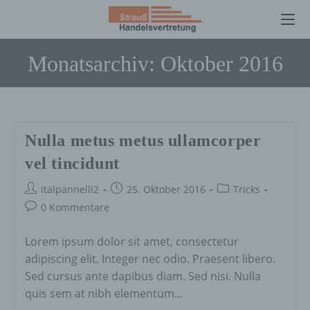
Zum
Monatsarchiv: Oktober 2016
Inhalt
springen
Nulla metus metus ullamcorper
vel tincidunt
Beitrags-
Beitrag
Beitrags-
italpannelli2
25. Oktober 2016
Tricks
Autor:
veröffentlicht:
Kategorie:
Beitrags-
0 Kommentare
Kommentare:
Lorem ipsum dolor sit amet, consectetur
adipiscing elit. Integer nec odio. Praesent libero.
Sed cursus ante dapibus diam. Sed nisi. Nulla
quis sem at nibh elementum…