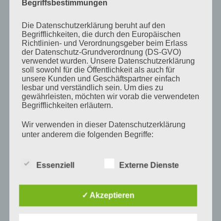
M
D
M
D
F
S
S
Begriffsbestimmungen
1
2
Die Datenschutzerklärung beruht auf den
Begrifflichkeiten, die durch den Europäischen
3
4
5
6
7
8
9
Richtlinien- und Verordnungsgeber beim Erlass
der Datenschutz-Grundverordnung (DS-GVO)
10
11
12
13
14
15
16
verwendet wurden. Unsere Datenschutzerklärung
soll sowohl für die Öffentlichkeit als auch für
17
18
19
20
21
22
23
unsere Kunden und Geschäftspartner einfach
lesbar und verständlich sein. Um dies zu
24
25
26
27
28
29
30
gewährleisten, möchten wir vorab die verwendeten
Begrifflichkeiten erläutern.
31
Wir verwenden in dieser Datenschutzerklärung
« Apr.
unter anderem die folgenden Begriffe:
Pre
Essenziell
Externe Dienste
Es
a) personenbezogene Daten
to
✓ Akzeptieren
clo
Personenbezogene Daten sind alle
Informationen, die sich auf eine identifizierte
the
oder identifizierbare natürliche Person (im