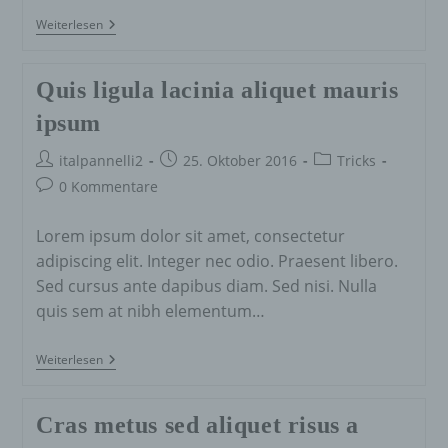
Nulla
Weiterlesen
Metus
Metus
Ullamcorper
Quis ligula lacinia aliquet mauris
Vel
Tincidunt
ipsum
Beitrags-
Beitrag
Beitrags-
italpannelli2
25. Oktober 2016
Tricks
Autor:
veröffentlicht:
Kategorie:
Beitrags-
0 Kommentare
Kommentare:
Lorem ipsum dolor sit amet, consectetur
adipiscing elit. Integer nec odio. Praesent libero.
Sed cursus ante dapibus diam. Sed nisi. Nulla
quis sem at nibh elementum…
Quis
Weiterlesen
Ligula
Lacinia
Aliquet
Cras metus sed aliquet risus a
Mauris
Ipsum