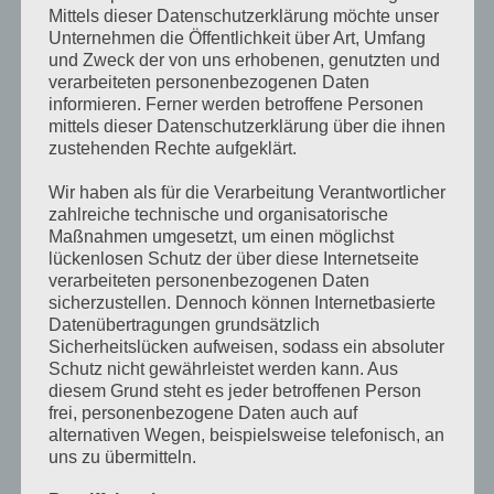
Mittels dieser Datenschutzerklärung möchte unser
Unternehmen die Öffentlichkeit über Art, Umfang
Recent Posts
und Zweck der von uns erhobenen, genutzten und
verarbeiteten personenbezogenen Daten
Conubia nostra per inceptos himenaeos
informieren. Ferner werden betroffene Personen
25. OKTOBER 2016
/
0 COMMENTS
mittels dieser Datenschutzerklärung über die ihnen
zustehenden Rechte aufgeklärt.
Pellentesque nibh aenean quam in scelerisque
Wir haben als für die Verarbeitung Verantwortlicher
25. OKTOBER 2016
/
0 COMMENTS
zahlreiche technische und organisatorische
Maßnahmen umgesetzt, um einen möglichst
Luctus non massa fusce ac turpis quis
lückenlosen Schutz der über diese Internetseite
25. OKTOBER 2016
/
0 COMMENTS
verarbeiteten personenbezogenen Daten
sicherzustellen. Dennoch können Internetbasierte
Datenübertragungen grundsätzlich
Instagram
Sicherheitslücken aufweisen, sodass ein absoluter
Schutz nicht gewährleistet werden kann. Aus
Neueste Kommentare
diesem Grund steht es jeder betroffenen Person
frei, personenbezogene Daten auch auf
alternativen Wegen, beispielsweise telefonisch, an
OKTOBER 2016
uns zu übermitteln.