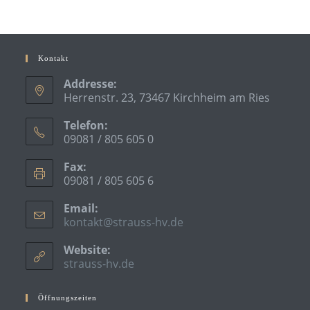
Kontakt
Addresse:
Herrenstr. 23, 73467 Kirchheim am Ries
Telefon:
09081 / 805 605 0
Fax:
09081 / 805 605 6
Email:
kontakt@strauss-hv.de
Website:
strauss-hv.de
Öffnungszeiten