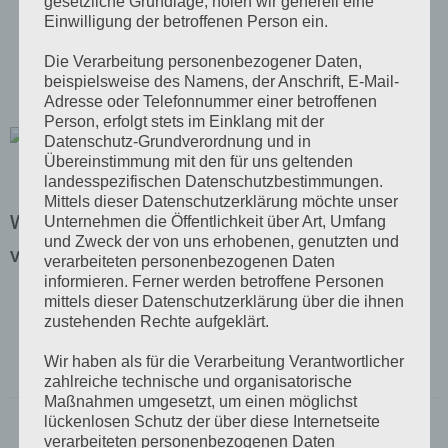
gesetzliche Grundlage, holen wir generell eine
Einwilligung der betroffenen Person ein.
Wandelement -
Top
Die Verarbeitung personenbezogener Daten,
beispielsweise des Namens, der Anschrift, E-Mail-
Adresse oder Telefonnummer einer betroffenen
Person, erfolgt stets im Einklang mit der
Datenschutz-Grundverordnung und in
Übereinstimmung mit den für uns geltenden
landesspezifischen Datenschutzbestimmungen.
Mittels dieser Datenschutzerklärung möchte unser
Wandpaneele, isoliert mit PU-Hartschaum,
Unternehmen die Öffentlichkeit über Art, Umfang
und Zweck der von uns erhobenen, genutzten und
verdeckte Befestigung
verarbeiteten personenbezogenen Daten
informieren. Ferner werden betroffene Personen
mittels dieser Datenschutzerklärung über die ihnen
zustehenden Rechte aufgeklärt.
Baubreite in
1000
Wir haben als für die Verarbeitung Verantwortlicher
mm:
zahlreiche technische und organisatorische
Maßnahmen umgesetzt, um einen möglichst
Dicke in mm:
60, 80, 100, 120
lückenlosen Schutz der über diese Internetseite
verarbeiteten personenbezogenen Daten