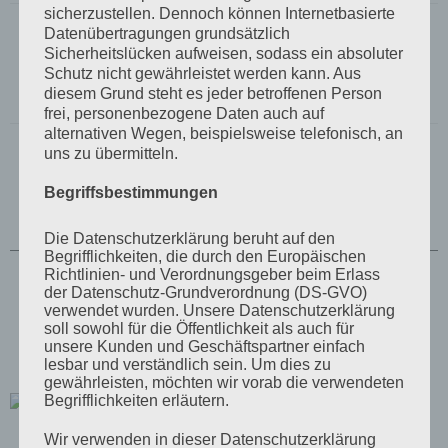
sicherzustellen. Dennoch können Internetbasierte
Farben:
3009, 7016, 9002, 9006 als
Datenübertragungen grundsätzlich
Sicherheitslücken aufweisen, sodass ein absoluter
Standardfarben, weitere
Schutz nicht gewährleistet werden kann. Aus
auf Anfrage
diesem Grund steht es jeder betroffenen Person
frei, personenbezogene Daten auch auf
alternativen Wegen, beispielsweise telefonisch, an
uns zu übermitteln.
Begriffsbestimmungen
Die Datenschutzerklärung beruht auf den
Begrifflichkeiten, die durch den Europäischen
Richtlinien- und Verordnungsgeber beim Erlass
der Datenschutz-Grundverordnung (DS-GVO)
verwendet wurden. Unsere Datenschutzerklärung
soll sowohl für die Öffentlichkeit als auch für
unsere Kunden und Geschäftspartner einfach
Wandelement -
Top W
lesbar und verständlich sein. Um dies zu
gewährleisten, möchten wir vorab die verwendeten
Begrifflichkeiten erläutern.
Wir verwenden in dieser Datenschutzerklärung